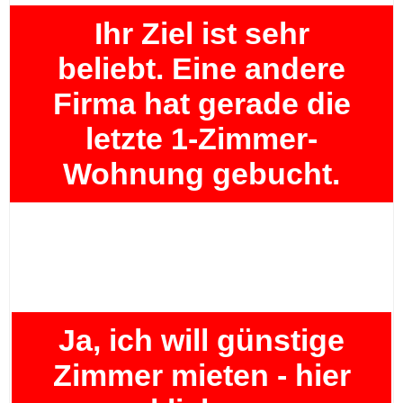
Ihr Ziel ist sehr
beliebt. Eine andere
Firma hat gerade die
letzte 1-Zimmer-
Wohnung gebucht.
Ja, ich will günstige
Zimmer mieten - hier